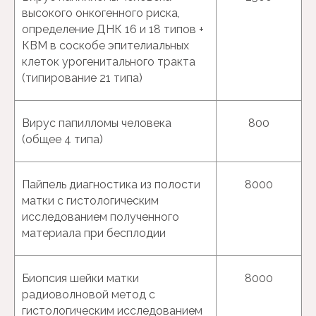
высокого онкогенного риска,
oпределение ДНК 16 и 18 типов +
КВМ в соскобе эпителиальных
клеток урогенитального тракта
(типирование 21 типа)
Вирус папилломы человека
800
(общее 4 типа)
Пайпель диагностика из полости
8000
матки с гистологическим
исследованием полученного
материала при бесплодии
Биопсия шейки матки
8000
Планирование
радиоволновой метод с
и ведение
гистологическим исследованием