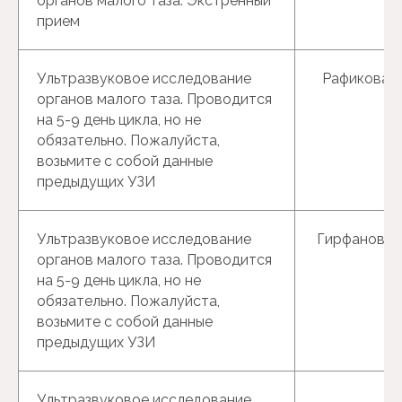
органов малого таза. Экстренный
город Альметьевск, г.
Альметьевск, ул. Ленина, дом
прием
34, помещ.4
Запишитесь на первичную
+7-(904)-664-18-18
консультацию
и получите
doctor.plus.almetevsk@mail.ru
персональный план решения
Ультразвуковое исследование
Рафикова Р.
вашей проблемы
органов малого таза. Проводится
{Записаться}
на 5-9 день цикла, но не
обязательно. Пожалуйста,
возьмите с собой данные
предыдущих УЗИ
Ультразвуковое исследование
Гирфанова Г
органов малого таза. Проводится
на 5-9 день цикла, но не
обязательно. Пожалуйста,
Политика
конфиденциальности
возьмите с собой данные
Согласие с Политикой
предыдущих УЗИ
Разработка сайта
Версия для слабовидяших
АРКЛИНИКА
Ультразвуковое исследование