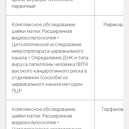
первичный
Гинекологические
исследования
Комплексное обследование
Рафикова Р.
и процедуры
шейки матки: Расширенная
видеокольпоскопия +
Цитологическое исследование
микропрепарата цервикального
канала + Определение ДНК и типа
вируса папилломы человека (ВПЧ)
высокого канцерогенного риска в
отделяемом (соскобе) из
цервикального канала методом
ПЦР
Комплексное обследование
Гирфанова Г
шейки матки: Расширенная
видеокольпоскопия +