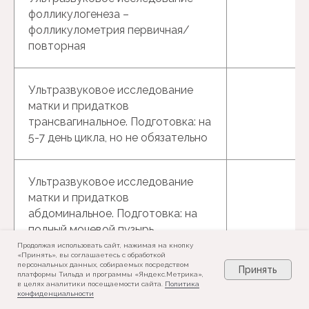
фолликулогенеза –
фолликулометрия первичная/
повторная
Ультразвуковое исследование
матки и придатков
трансвагинальное. Подготовка: на
5-7 день цикла, но не обязательно
Ультразвуковое исследование
матки и придатков
абдоминальное. Подготовка: на
полный мочевой пузырь
Продолжая использовать сайт, нажимая на кнопку
«Принять», вы соглашаетесь с обработкой
персональных данных, собираемых посредством
Принять
Ультразвуковое исследование
платформы Тильда и программы «Яндекс.Метрика»,
в целях аналитики посещаемости сайта.
Политика
мочевыводящих путей (УЗИ
конфиденциальности
мочевого пузыря на полный